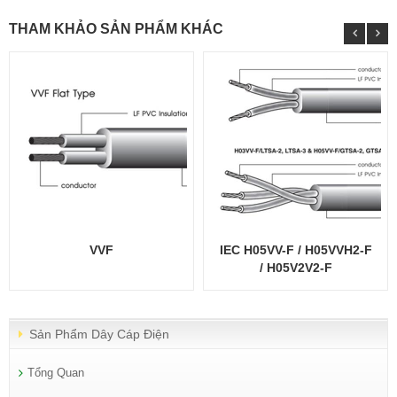
THAM KHẢO SẢN PHẨM KHÁC
VVF
IEC H05VV-F / H05VVH2-F
/ H05V2V2-F
Sản Phẩm Dây Cáp Điện
Tổng Quan