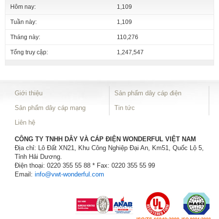
Hôm nay:
1,109
Tuần này:
1,109
Tháng này:
110,276
Tổng truy cập:
1,247,547
Giới thiệu
Sản phẩm dây cáp điện
Sản phẩm dây cáp mạng
Tin tức
Liên hệ
CÔNG TY TNHH DÂY VÀ CÁP ĐIỆN WONDERFUL VIỆT NAM
Địa chỉ: Lô Đất XN21, Khu Công Nghiệp Đại An, Km51, Quốc Lộ 5,
Tỉnh Hải Dương.
Điện thoại: 0220 355 55 88 * Fax: 0220 355 55 99
Email:
info@vwt-wonderful.com