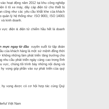
 vào hoạt động năm 2012 tại khu công nghiệp
n ô tô xe máy, dây cáp điện tử cho thiết bị
uan cũng như các yêu cầu khắt khe của khách
ho quản lý hệ thống như: ISO 9001; ISO 14001
 và kinh doanh.
h vực điện & điện tử chiếm hầu hết là doanh
ẩn mực ngay từ đầu
xuyên suốt từ tập đoàn
 cầu của khách hàng là một sứ mệnh đồng thời
 không những làm phát triển tăng trưởng cho
nhu cầu phát triển ngày càng cao trong lĩnh
u vực, chúng tôi trình bày những nội dung và
 hy vọng góp phần vào sự phát triển của quý
i, hy vọng được có cơ hội hợp tác cùng Quý
erful Việt Nam