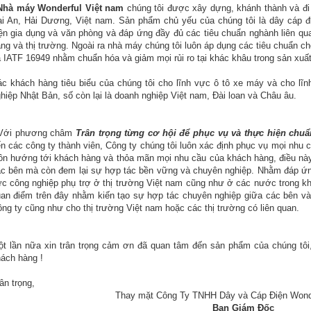
Nhà máy Wonderful Việt nam
chúng tôi được xây dựng, khánh thành và đi
i An, Hải Dương, Việt nam. Sản phẩm chủ yếu của chúng tôi là dây cáp điệ
ện gia dụng và văn phòng và đáp ứng đầy đủ các tiêu chuẩn nghành liên q
ng và thị trường. Ngoài ra nhà máy chúng tôi luôn áp dụng các tiêu chuẩn c
 IATF 16949 nhằm chuẩn hóa và giảm mọi rủi ro tại khác khâu trong sản xuất
c khách hàng tiêu biểu của chúng tôi cho lĩnh vực ô tô xe máy và cho lĩn
hiệp Nhật Bản, số còn lại là doanh nghiệp Việt nam, Đài loan và Châu âu.
ới phương châm
Trân trọng từng cơ hội để phục vụ và thực hiện chu
n các công ty thành viên, Công ty chúng tôi luôn xác định phục vụ mọi nhu
ôn hướng tới khách hàng và thỏa mãn mọi nhu cầu của khách hàng, điều này
c bên mà còn đem lại sự hợp tác bền vững và chuyên nghiệp. Nhằm đáp ứng 
c công nghiệp phụ trợ ở thị trường Việt nam cũng như ở các nước trong kh
an điểm trên đây nhằm kiến tạo sự hợp tác chuyên nghiệp giữa các bên và
ng ty cũng như cho thị trường Việt nam hoặc các thị trường có liên quan.
t lần nữa xin trân trọng cảm ơn đã quan tâm đến sản phẩm của chúng tô
ách hàng !
ân trọng,
Thay mặt Công Ty TNHH Dây và Cáp Điện Wond
Ban Giám Đốc