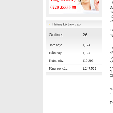
Đạ
đi
hà
và
Thống kê truy cập
Cá
Online:
26
ng
Hôm nay:
1,124
V
đế
Tuần này:
1,124
lu
Tháng này:
110,291
cá
vự
Tổng truy cập:
1,247,562
qu
Cô
Mộ
kh
Tr