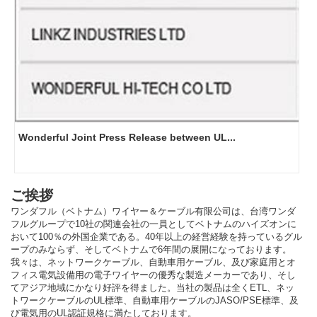
Wonderful Joint Press Release between UL...
C
ご挨拶
ワンダフル（ベトナム）ワイヤー＆ケーブル有限公司は、台湾ワンダ
フルグループで10社の関連会社の一員としてベトナムのハイズオンに
おいて100％の外国企業である。40年以上の経営経験を持っているグル
ープのみならず、そしてベトナムで6年間の展開になっております。
我々は、ネットワークケーブル、自動車用ケーブル、及び家庭用とオ
フィス電気設備用の電子ワイヤーの優秀な製造メーカーであり、そし
てアジア地域にかなり好評を得ました。当社の製品は全くETL、ネッ
トワークケーブルのUL標準、自動車用ケーブルのJASO/PSE標準、及
び電気用のUL認証規格に満たしております。