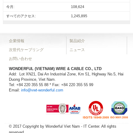
今月:
108,624
すべてのアクセス:
1,245,895
企業情報
製品紹介
次世代ケーブリング
ニュース
お問い合わせ
WONDERFUL (VIETNAM) WIRE & CABLE CO., LTD
Add: Lot XN21, Dai An Industrial Zone, Km 51, Highway No.5, Hai
Duong Province, Viet Nam.
Tel: +84 220 355 55 88 * Fax: +84 220 355 55 99
Email:
info@vwt-wonderful.com
© 2017 Copyright by Wonderful Viet Nam - IT Center. All rights
reserved